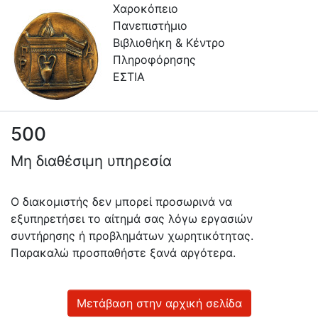
Χαροκόπειο
Πανεπιστήμιο
Βιβλιοθήκη & Κέντρο
Πληροφόρησης
ΕΣΤΙΑ
500
Πληροφορίες
Μη διαθέσιμη υπηρεσία
Επικοινωνία
Υπηρεσίες
Ο διακομιστής δεν μπορεί προσωρινά να
Αυτοαπόθεσης
εξυπηρετήσει το αίτημά σας λόγω εργασιών
συντήρησης ή προβλημάτων χωρητικότητας.
Ανοιχτά
Παρακαλώ προσπαθήστε ξανά αργότερα.
Δεδομένα
Οδηγίες
Χρήσης
Μετάβαση στην αρχική σελίδα