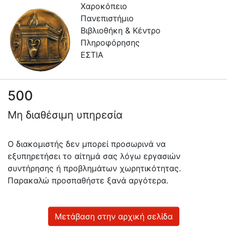
Χαροκόπειο
Πανεπιστήμιο
Βιβλιοθήκη & Κέντρο
Πληροφόρησης
ΕΣΤΙΑ
500
Πληροφορίες
Μη διαθέσιμη υπηρεσία
Επικοινωνία
Υπηρεσίες
Ο διακομιστής δεν μπορεί προσωρινά να
Αυτοαπόθεσης
εξυπηρετήσει το αίτημά σας λόγω εργασιών
συντήρησης ή προβλημάτων χωρητικότητας.
Ανοιχτά
Παρακαλώ προσπαθήστε ξανά αργότερα.
Δεδομένα
Οδηγίες
Χρήσης
Μετάβαση στην αρχική σελίδα