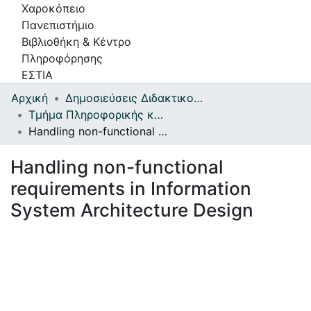
Χαροκόπειο
Πανεπιστήμιο
Βιβλιοθήκη & Κέντρο
Πληροφόρησης
ΕΣΤΙΑ
Αρχική
Δημοσιεύσεις Διδακτικού και Ερευνητικού Προσωπικού
Συλλογές
Τμήμα Πληροφορικής και Τηλεματικής
Handling non-functional requirements in Information System Architecture Design
Πλοήγηση στην Εστία
Handling non-functional
Πληροφορίες
requirements in Information
Επικοινωνία
System Architecture Design
Υπηρεσίες
Αυτοαπόθεσης
Ανοιχτά
Δεδομένα