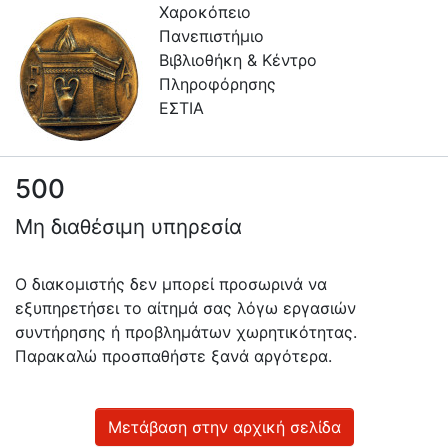
Χαροκόπειο
Πανεπιστήμιο
Βιβλιοθήκη & Κέντρο
Πληροφόρησης
ΕΣΤΙΑ
500
Πληροφορίες
Μη διαθέσιμη υπηρεσία
Επικοινωνία
Υπηρεσίες
Ο διακομιστής δεν μπορεί προσωρινά να
Αυτοαπόθεσης
εξυπηρετήσει το αίτημά σας λόγω εργασιών
συντήρησης ή προβλημάτων χωρητικότητας.
Ανοιχτά
Παρακαλώ προσπαθήστε ξανά αργότερα.
Δεδομένα
Οδηγίες
Χρήσης
Μετάβαση στην αρχική σελίδα