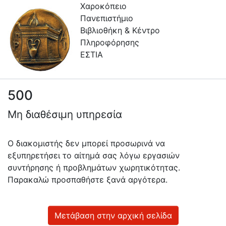
Χαροκόπειο
Πανεπιστήμιο
Βιβλιοθήκη & Κέντρο
Πληροφόρησης
ΕΣΤΙΑ
500
Πληροφορίες
Μη διαθέσιμη υπηρεσία
Επικοινωνία
Υπηρεσίες
Ο διακομιστής δεν μπορεί προσωρινά να
Αυτοαπόθεσης
εξυπηρετήσει το αίτημά σας λόγω εργασιών
συντήρησης ή προβλημάτων χωρητικότητας.
Ανοιχτά
Παρακαλώ προσπαθήστε ξανά αργότερα.
Δεδομένα
Οδηγίες
Χρήσης
Μετάβαση στην αρχική σελίδα