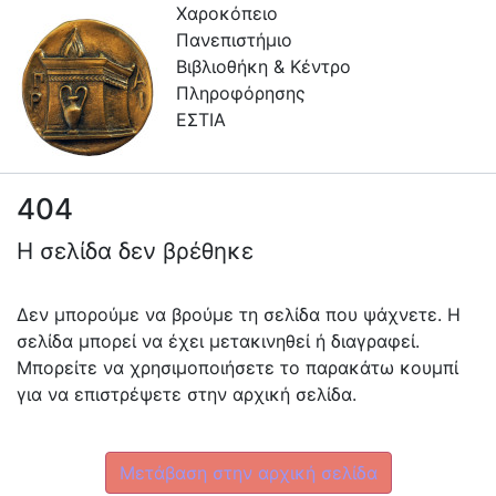
Χαροκόπειο
Πανεπιστήμιο
Βιβλιοθήκη & Κέντρο
Πληροφόρησης
ΕΣΤΙΑ
404
Συλλογές
Η σελίδα δεν βρέθηκε
Πλοήγηση στην Εστία
Πληροφορίες
Δεν μπορούμε να βρούμε τη σελίδα που ψάχνετε. Η
σελίδα μπορεί να έχει μετακινηθεί ή διαγραφεί.
Επικοινωνία
Μπορείτε να χρησιμοποιήσετε το παρακάτω κουμπί
Υπηρεσίες
για να επιστρέψετε στην αρχική σελίδα.
Αυτοαπόθεσης
Ανοιχτά
Μετάβαση στην αρχική σελίδα
Δεδομένα