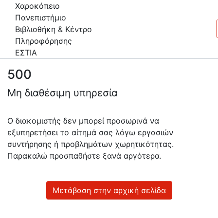
Χαροκόπειο
Πανεπιστήμιο
Βιβλιοθήκη & Κέντρο
Πληροφόρησης
ΕΣΤΙΑ
500
Πληροφορίες
Μη διαθέσιμη υπηρεσία
Επικοινωνία
Υπηρεσίες
Ο διακομιστής δεν μπορεί προσωρινά να
Αυτοαπόθεσης
εξυπηρετήσει το αίτημά σας λόγω εργασιών
συντήρησης ή προβλημάτων χωρητικότητας.
Ανοιχτά
Παρακαλώ προσπαθήστε ξανά αργότερα.
Δεδομένα
Οδηγίες
Χρήσης
Μετάβαση στην αρχική σελίδα