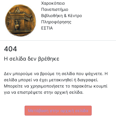
Χαροκόπειο
Πανεπιστήμιο
Βιβλιοθήκη & Κέντρο
Πληροφόρησης
ΕΣΤΙΑ
404
Συλλογές
Η σελίδα δεν βρέθηκε
Πλοήγηση στην Εστία
Πληροφορίες
Δεν μπορούμε να βρούμε τη σελίδα που ψάχνετε. Η
σελίδα μπορεί να έχει μετακινηθεί ή διαγραφεί.
Επικοινωνία
Μπορείτε να χρησιμοποιήσετε το παρακάτω κουμπί
Υπηρεσίες
για να επιστρέψετε στην αρχική σελίδα.
Αυτοαπόθεσης
Ανοιχτά
Μετάβαση στην αρχική σελίδα
Δεδομένα