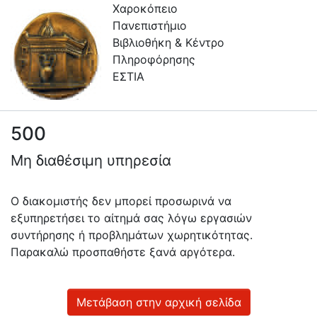
Χαροκόπειο
Πανεπιστήμιο
Βιβλιοθήκη & Κέντρο
Πληροφόρησης
ΕΣΤΙΑ
500
Πληροφορίες
Μη διαθέσιμη υπηρεσία
Επικοινωνία
Υπηρεσίες
Ο διακομιστής δεν μπορεί προσωρινά να
Αυτοαπόθεσης
εξυπηρετήσει το αίτημά σας λόγω εργασιών
συντήρησης ή προβλημάτων χωρητικότητας.
Ανοιχτά
Παρακαλώ προσπαθήστε ξανά αργότερα.
Δεδομένα
Οδηγίες
Χρήσης
Μετάβαση στην αρχική σελίδα