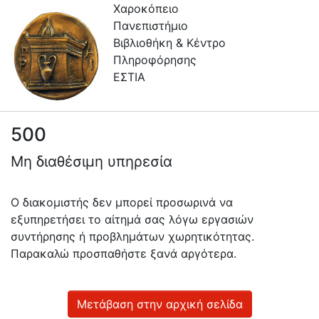
Χαροκόπειο
Πανεπιστήμιο
Βιβλιοθήκη & Κέντρο
Πληροφόρησης
ΕΣΤΙΑ
500
Πληροφορίες
Μη διαθέσιμη υπηρεσία
Επικοινωνία
Υπηρεσίες
Ο διακομιστής δεν μπορεί προσωρινά να
Αυτοαπόθεσης
εξυπηρετήσει το αίτημά σας λόγω εργασιών
συντήρησης ή προβλημάτων χωρητικότητας.
Ανοιχτά
Παρακαλώ προσπαθήστε ξανά αργότερα.
Δεδομένα
Οδηγίες
Χρήσης
Μετάβαση στην αρχική σελίδα