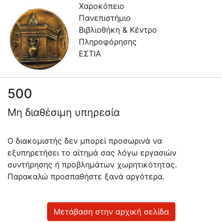
Χαροκόπειο
Πανεπιστήμιο
Βιβλιοθήκη & Κέντρο
Πληροφόρησης
ΕΣΤΙΑ
500
Πληροφορίες
Μη διαθέσιμη υπηρεσία
Επικοινωνία
Υπηρεσίες
Ο διακομιστής δεν μπορεί προσωρινά να
Αυτοαπόθεσης
εξυπηρετήσει το αίτημά σας λόγω εργασιών
συντήρησης ή προβλημάτων χωρητικότητας.
Ανοιχτά
Παρακαλώ προσπαθήστε ξανά αργότερα.
Δεδομένα
Οδηγίες
Χρήσης
Μετάβαση στην αρχική σελίδα