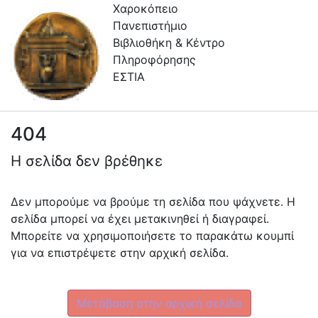
Χαροκόπειο
Πανεπιστήμιο
Βιβλιοθήκη & Κέντρο
Πληροφόρησης
ΕΣΤΙΑ
404
Συλλογές
Η σελίδα δεν βρέθηκε
Πλοήγηση στην Εστία
Πληροφορίες
Δεν μπορούμε να βρούμε τη σελίδα που ψάχνετε. Η
σελίδα μπορεί να έχει μετακινηθεί ή διαγραφεί.
Επικοινωνία
Μπορείτε να χρησιμοποιήσετε το παρακάτω κουμπί
Υπηρεσίες
για να επιστρέψετε στην αρχική σελίδα.
Αυτοαπόθεσης
Ανοιχτά
Μετάβαση στην αρχική σελίδα
Δεδομένα