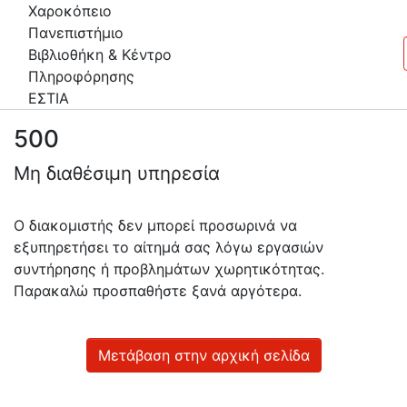
Χαροκόπειο
Πανεπιστήμιο
Βιβλιοθήκη & Κέντρο
Πληροφόρησης
ΕΣΤΙΑ
500
Πληροφορίες
Μη διαθέσιμη υπηρεσία
Επικοινωνία
Υπηρεσίες
Ο διακομιστής δεν μπορεί προσωρινά να
Αυτοαπόθεσης
εξυπηρετήσει το αίτημά σας λόγω εργασιών
συντήρησης ή προβλημάτων χωρητικότητας.
Ανοιχτά
Παρακαλώ προσπαθήστε ξανά αργότερα.
Δεδομένα
Οδηγίες
Χρήσης
Μετάβαση στην αρχική σελίδα
Εστίας