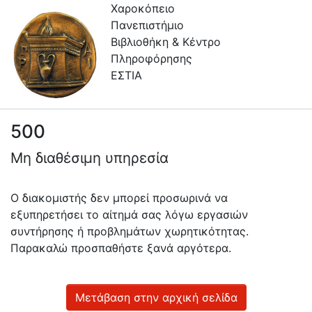
Χαροκόπειο
Πανεπιστήμιο
Βιβλιοθήκη & Κέντρο
Πληροφόρησης
ΕΣΤΙΑ
500
Πληροφορίες
Μη διαθέσιμη υπηρεσία
Επικοινωνία
Υπηρεσίες
Ο διακομιστής δεν μπορεί προσωρινά να
Αυτοαπόθεσης
εξυπηρετήσει το αίτημά σας λόγω εργασιών
συντήρησης ή προβλημάτων χωρητικότητας.
Ανοιχτά
Παρακαλώ προσπαθήστε ξανά αργότερα.
Δεδομένα
Οδηγίες
Χρήσης
Μετάβαση στην αρχική σελίδα