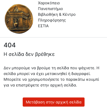
Χαροκόπειο
Πανεπιστήμιο
Βιβλιοθήκη & Κέντρο
Πληροφόρησης
ΕΣΤΙΑ
404
Συλλογές
Η σελίδα δεν βρέθηκε
Πλοήγηση στην Εστία
Πληροφορίες
Δεν μπορούμε να βρούμε τη σελίδα που ψάχνετε. Η
σελίδα μπορεί να έχει μετακινηθεί ή διαγραφεί.
Επικοινωνία
Μπορείτε να χρησιμοποιήσετε το παρακάτω κουμπί
Υπηρεσίες
για να επιστρέψετε στην αρχική σελίδα.
Αυτοαπόθεσης
Ανοιχτά
Μετάβαση στην αρχική σελίδα
Δεδομένα