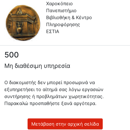
Χαροκόπειο
Πανεπιστήμιο
Βιβλιοθήκη & Κέντρο
Πληροφόρησης
ΕΣΤΙΑ
500
Πληροφορίες
Μη διαθέσιμη υπηρεσία
Επικοινωνία
Υπηρεσίες
Ο διακομιστής δεν μπορεί προσωρινά να
Αυτοαπόθεσης
εξυπηρετήσει το αίτημά σας λόγω εργασιών
συντήρησης ή προβλημάτων χωρητικότητας.
Ανοιχτά
Παρακαλώ προσπαθήστε ξανά αργότερα.
Δεδομένα
Οδηγίες
Χρήσης
Μετάβαση στην αρχική σελίδα