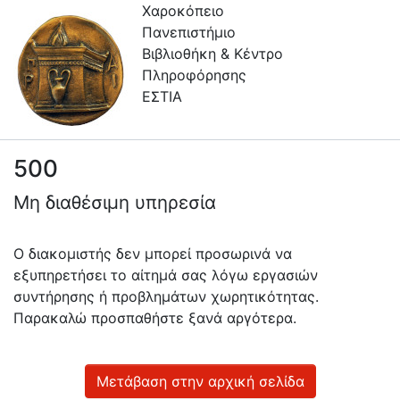
Χαροκόπειο
Πανεπιστήμιο
Βιβλιοθήκη & Κέντρο
Πληροφόρησης
ΕΣΤΙΑ
500
Πληροφορίες
Μη διαθέσιμη υπηρεσία
Επικοινωνία
Υπηρεσίες
Ο διακομιστής δεν μπορεί προσωρινά να
Αυτοαπόθεσης
εξυπηρετήσει το αίτημά σας λόγω εργασιών
συντήρησης ή προβλημάτων χωρητικότητας.
Ανοιχτά
Παρακαλώ προσπαθήστε ξανά αργότερα.
Δεδομένα
Οδηγίες
Χρήσης
Μετάβαση στην αρχική σελίδα