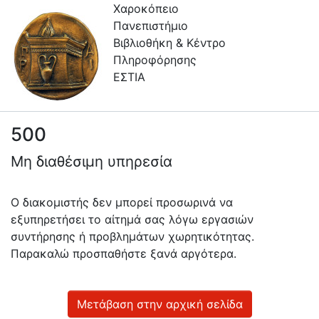
Χαροκόπειο
Πανεπιστήμιο
Βιβλιοθήκη & Κέντρο
Πληροφόρησης
ΕΣΤΙΑ
500
Πληροφορίες
Μη διαθέσιμη υπηρεσία
Επικοινωνία
Υπηρεσίες
Ο διακομιστής δεν μπορεί προσωρινά να
Αυτοαπόθεσης
εξυπηρετήσει το αίτημά σας λόγω εργασιών
συντήρησης ή προβλημάτων χωρητικότητας.
Ανοιχτά
Παρακαλώ προσπαθήστε ξανά αργότερα.
Δεδομένα
Οδηγίες
Χρήσης
Μετάβαση στην αρχική σελίδα