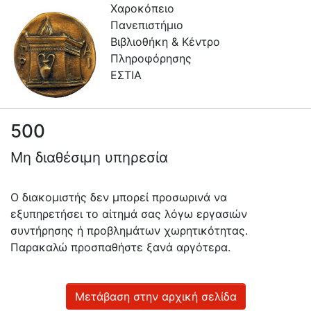
Χαροκόπειο
Πανεπιστήμιο
Βιβλιοθήκη & Κέντρο
Πληροφόρησης
ΕΣΤΙΑ
500
Πληροφορίες
Μη διαθέσιμη υπηρεσία
Επικοινωνία
Υπηρεσίες
Ο διακομιστής δεν μπορεί προσωρινά να
Αυτοαπόθεσης
εξυπηρετήσει το αίτημά σας λόγω εργασιών
συντήρησης ή προβλημάτων χωρητικότητας.
Ανοιχτά
Παρακαλώ προσπαθήστε ξανά αργότερα.
Δεδομένα
Οδηγίες
Χρήσης
Μετάβαση στην αρχική σελίδα