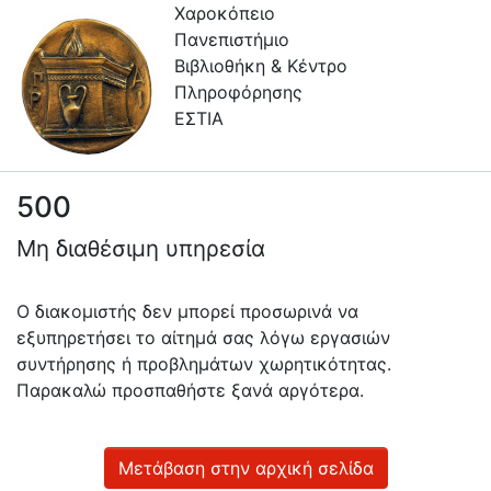
Χαροκόπειο
Πανεπιστήμιο
Βιβλιοθήκη & Κέντρο
Πληροφόρησης
ΕΣΤΙΑ
500
Πληροφορίες
Μη διαθέσιμη υπηρεσία
Επικοινωνία
Υπηρεσίες
Ο διακομιστής δεν μπορεί προσωρινά να
Αυτοαπόθεσης
εξυπηρετήσει το αίτημά σας λόγω εργασιών
συντήρησης ή προβλημάτων χωρητικότητας.
Ανοιχτά
Παρακαλώ προσπαθήστε ξανά αργότερα.
Δεδομένα
Οδηγίες
Χρήσης
Μετάβαση στην αρχική σελίδα