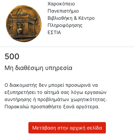
Χαροκόπειο
Πανεπιστήμιο
Βιβλιοθήκη & Κέντρο
Πληροφόρησης
ΕΣΤΙΑ
500
Πληροφορίες
Μη διαθέσιμη υπηρεσία
Επικοινωνία
Υπηρεσίες
Ο διακομιστής δεν μπορεί προσωρινά να
Αυτοαπόθεσης
εξυπηρετήσει το αίτημά σας λόγω εργασιών
συντήρησης ή προβλημάτων χωρητικότητας.
Ανοιχτά
Παρακαλώ προσπαθήστε ξανά αργότερα.
Δεδομένα
Οδηγίες
Χρήσης
Μετάβαση στην αρχική σελίδα