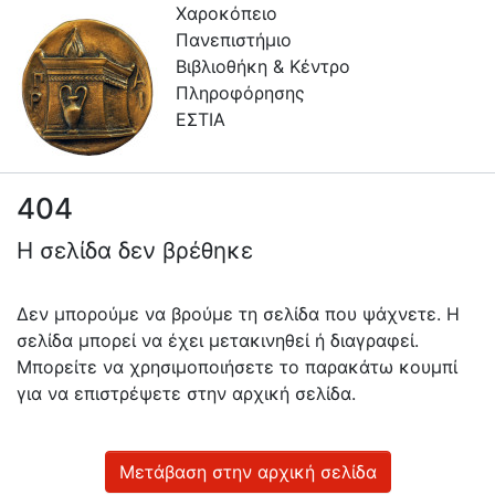
Χαροκόπειο
Πανεπιστήμιο
Βιβλιοθήκη & Κέντρο
Πληροφόρησης
ΕΣΤΙΑ
404
Συλλογές
Η σελίδα δεν βρέθηκε
Πλοήγηση στην Εστία
Πληροφορίες
Δεν μπορούμε να βρούμε τη σελίδα που ψάχνετε. Η
σελίδα μπορεί να έχει μετακινηθεί ή διαγραφεί.
Επικοινωνία
Μπορείτε να χρησιμοποιήσετε το παρακάτω κουμπί
Υπηρεσίες
για να επιστρέψετε στην αρχική σελίδα.
Αυτοαπόθεσης
Ανοιχτά
Μετάβαση στην αρχική σελίδα
Δεδομένα