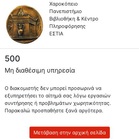
Χαροκόπειο
Πανεπιστήμιο
Βιβλιοθήκη & Κέντρο
Πληροφόρησης
ΕΣΤΙΑ
500
Πληροφορίες
Μη διαθέσιμη υπηρεσία
Επικοινωνία
Υπηρεσίες
Ο διακομιστής δεν μπορεί προσωρινά να
Αυτοαπόθεσης
εξυπηρετήσει το αίτημά σας λόγω εργασιών
συντήρησης ή προβλημάτων χωρητικότητας.
Ανοιχτά
Παρακαλώ προσπαθήστε ξανά αργότερα.
Δεδομένα
Οδηγίες
Χρήσης
Μετάβαση στην αρχική σελίδα