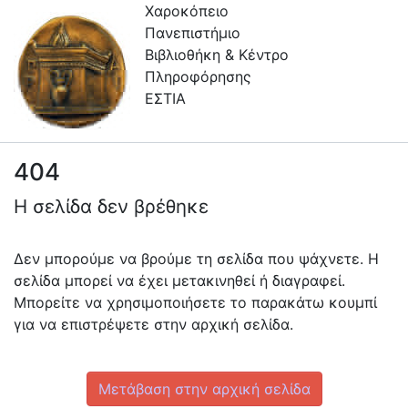
Χαροκόπειο
Πανεπιστήμιο
Βιβλιοθήκη & Κέντρο
Πληροφόρησης
ΕΣΤΙΑ
404
Συλλογές
Η σελίδα δεν βρέθηκε
Πλοήγηση στην Εστία
Πληροφορίες
Δεν μπορούμε να βρούμε τη σελίδα που ψάχνετε. Η
σελίδα μπορεί να έχει μετακινηθεί ή διαγραφεί.
Επικοινωνία
Μπορείτε να χρησιμοποιήσετε το παρακάτω κουμπί
Υπηρεσίες
για να επιστρέψετε στην αρχική σελίδα.
Αυτοαπόθεσης
Ανοιχτά
Μετάβαση στην αρχική σελίδα
Δεδομένα