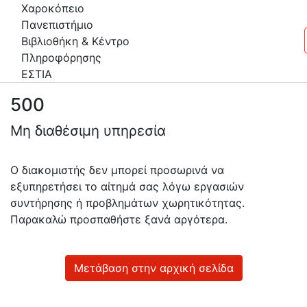
Χαροκόπειο
Πανεπιστήμιο
Βιβλιοθήκη & Κέντρο
Πληροφόρησης
ΕΣΤΙΑ
500
Πληροφορίες
Μη διαθέσιμη υπηρεσία
Επικοινωνία
Υπηρεσίες
Ο διακομιστής δεν μπορεί προσωρινά να
Αυτοαπόθεσης
εξυπηρετήσει το αίτημά σας λόγω εργασιών
συντήρησης ή προβλημάτων χωρητικότητας.
Ανοιχτά
Παρακαλώ προσπαθήστε ξανά αργότερα.
Δεδομένα
Οδηγίες
Χρήσης
Μετάβαση στην αρχική σελίδα