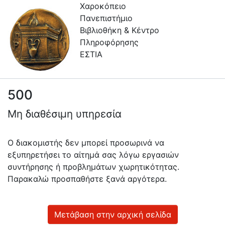
Χαροκόπειο
Πανεπιστήμιο
Βιβλιοθήκη & Κέντρο
Πληροφόρησης
ΕΣΤΙΑ
500
Πληροφορίες
Μη διαθέσιμη υπηρεσία
Επικοινωνία
Υπηρεσίες
Ο διακομιστής δεν μπορεί προσωρινά να
Αυτοαπόθεσης
εξυπηρετήσει το αίτημά σας λόγω εργασιών
συντήρησης ή προβλημάτων χωρητικότητας.
Ανοιχτά
Παρακαλώ προσπαθήστε ξανά αργότερα.
Δεδομένα
Οδηγίες
Χρήσης
Μετάβαση στην αρχική σελίδα