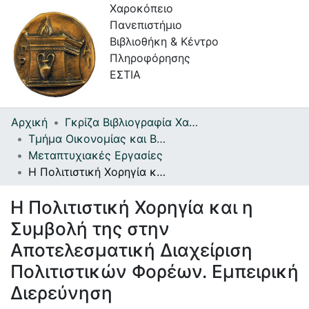
Χαροκόπειο
Πανεπιστήμιο
Βιβλιοθήκη & Κέντρο
Πληροφόρησης
ΕΣΤΙΑ
Αρχική
Γκρίζα Βιβλιογραφία Χαροκοπείου Πανεπιστημίου
Συλλογές
Τμήμα Οικονομίας και Βιώσιμης Ανάπτυξης
Μεταπτυχιακές Εργασίες
Πλοήγηση στην Εστία
Η Πολιτιστική Χορηγία και η Συμβολή της στην Αποτελεσματική Διαχείριση Πολιτιστικών Φορέων. Εμπειρική Διερεύνηση
Στατιστικά
Η Πολιτιστική Χορηγία και η
Πληροφορίες
Συμβολή της στην
Επικοινωνία
Αποτελεσματική Διαχείριση
Πολιτιστικών Φορέων. Εμπειρική
Υπηρεσίες
Αυτοαπόθεσης
Διερεύνηση