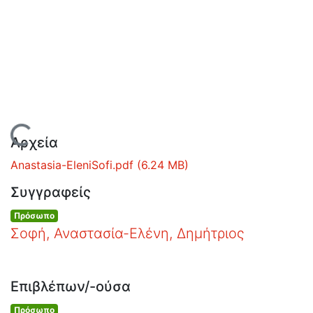
Ανοιχτά
Δεδομένα
Οδηγίες
Χρήσης
Εστίας
Φόρτωση...
Αρχεία
Anastasia-EleniSofi.pdf
(6.24 MB)
Συγγραφείς
Πρόσωπο
Σοφή, Αναστασία-Ελένη, Δημήτριος
Επιβλέπων/-ούσα
Πρόσωπο