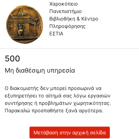
Χαροκόπειο
Πανεπιστήμιο
Βιβλιοθήκη & Κέντρο
Πληροφόρησης
ΕΣΤΙΑ
500
Πληροφορίες
Μη διαθέσιμη υπηρεσία
Επικοινωνία
Υπηρεσίες
Ο διακομιστής δεν μπορεί προσωρινά να
Αυτοαπόθεσης
εξυπηρετήσει το αίτημά σας λόγω εργασιών
συντήρησης ή προβλημάτων χωρητικότητας.
Ανοιχτά
Παρακαλώ προσπαθήστε ξανά αργότερα.
Δεδομένα
Οδηγίες
Χρήσης
Μετάβαση στην αρχική σελίδα