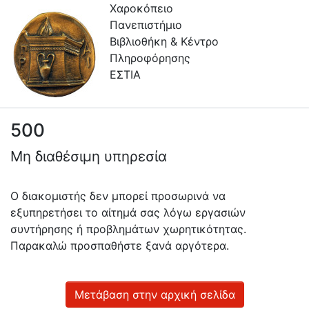
Χαροκόπειο
Πανεπιστήμιο
Βιβλιοθήκη & Κέντρο
Πληροφόρησης
ΕΣΤΙΑ
500
Πληροφορίες
Μη διαθέσιμη υπηρεσία
Επικοινωνία
Υπηρεσίες
Ο διακομιστής δεν μπορεί προσωρινά να
Αυτοαπόθεσης
εξυπηρετήσει το αίτημά σας λόγω εργασιών
συντήρησης ή προβλημάτων χωρητικότητας.
Ανοιχτά
Παρακαλώ προσπαθήστε ξανά αργότερα.
Δεδομένα
Οδηγίες
Χρήσης
Μετάβαση στην αρχική σελίδα